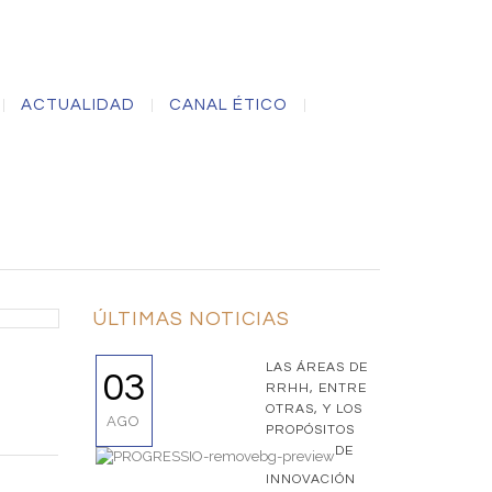
ACTUALIDAD
CANAL ÉTICO
ÚLTIMAS NOTICIAS
LAS ÁREAS DE
03
RRHH, ENTRE
OTRAS, Y LOS
AGO
PROPÓSITOS
DE
INNOVACIÓN