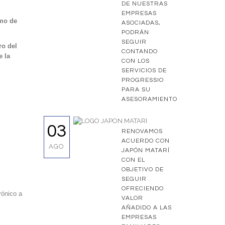
DE NUESTRAS
EMPRESAS
omo de
ASOCIADAS,
PODRÁN
SEGUIR
ro del
CONTANDO
e la
CON LOS
SERVICIOS DE
PROGRESSIO
PARA SU
ASESORAMIENTO
03
RENOVAMOS
ACUERDO CON
AGO
JAPÓN MATARÍ
CON EL
OBJETIVO DE
SEGUIR
OFRECIENDO
rónico a
VALOR
AÑADIDO A LAS
EMPRESAS